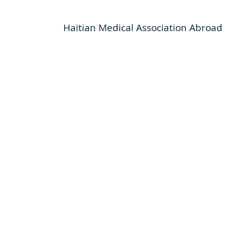
Association Médicale Haïtienne à 
Haitian Medical Association Abroad